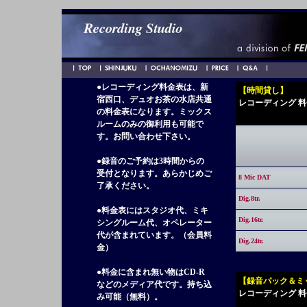
●レコーディング料金表は、新
【時間貸し】
宿西口、デュオお茶の水店共通
レコーディング 
の料金表になります。ミックス
ルームのみの御利用も可能で
す。お問い合わせ下さい。
●録音のご予約は3時間からの
受付となります。あらかじめご
8 Mic DAT
了承ください。
Dig.8tr.
●料金表にはスタジオ代、ミキ
Dig.16tr.
シングルーム代、オペレーター
代が含まれています。（会員料
Dig.24tr.
金）
●料金に含まれ無い物はCD-R
【
録音パック＆ミ
などのメディア代です。持ち込
レコーディング 
み可能（無料）。