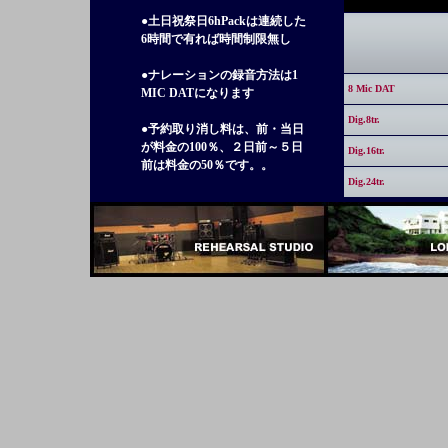
●土日祝祭日6hPackは連続した
6時間で有れば時間制限無し
●ナレーションの録音方法は1
8 Mic DAT
MIC DATになります
Dig.8tr.
●予約取り消し料は、前・当日
が料金の100％、２日前～５日
Dig.16tr.
前は料金の50％です。。
Dig.24tr.