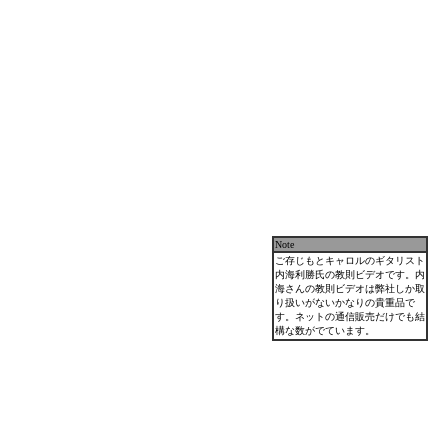
Note
ご存じもとキャロルのギタリスト
内海利勝氏の教則ビデオです。内
海さんの教則ビデオは弊社しか取
り扱いがないかなりの貴重品で
す。ネットの通信販売だけでも結
構な数がでています。