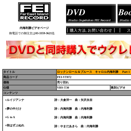
内海利勝ビデオページ
御電話での御注文は
03-3359-3621
迄
タイトル
ロックンロール＆ブルース キャロル内海利勝 Part 1
商品コード
FEI-VT072
価格
売り切れ
仕様
VHS-T30
教則ビデオ
コンテンツ
○ルイジアンナ
詩：大倉洋一 曲：矢沢永吉
○夢の中だけ
詩：内海利勝 曲：内海利勝
○G to A
詩：内海利勝 曲：内海利勝
○街はずぶぬれ
詩：やまだあきら 曲：内海利勝