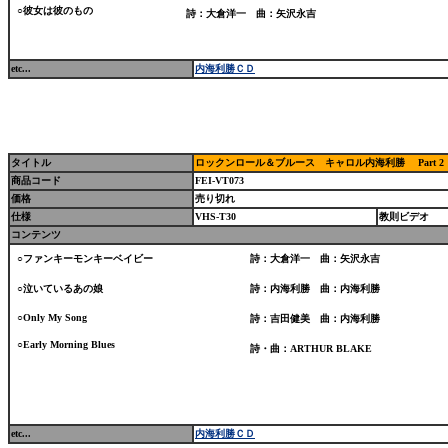
○彼女は彼のもの
詩：大倉洋一 曲：矢沢永吉
etc...
内海利勝ＣＤ
タイトル
ロックンロール＆ブルース キャロル内海利勝 Part 2
商品コード
FEI-VT073
価格
売り切れ
仕様
VHS-T30
教則ビデオ
コンテンツ
○ファンキーモンキーベイビー
詩：大倉洋一 曲：矢沢永吉
○泣いているあの娘
詩：内海利勝 曲：内海利勝
○Only My Song
詩：吉田健美 曲：内海利勝
○Early Morning Blues
詩・曲：ARTHUR BLAKE
etc...
内海利勝ＣＤ