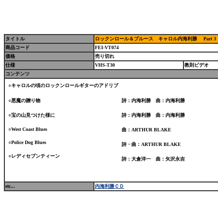
タイトル
ロックンロール＆ブルース キャロル内海利勝 Part 3
商品コード
FEI-VT074
価格
売り切れ
仕様
VHS-T30
教則ビデオ
コンテンツ
○キャロルの頃のロックンロールギターのアドリブ
○悪魔の贈り物
詩：内海利勝 曲：内海利勝
○宝の山見つけた様に
詩：内海利勝 曲：内海利勝
○West Coast Blues
曲：ARTHUR BLAKE
○Police Dog Blues
詩・曲：ARTHUR BLAKE
○レディセブンティーン
詩：大倉洋一 曲：矢沢永吉
etc...
内海利勝ＣＤ